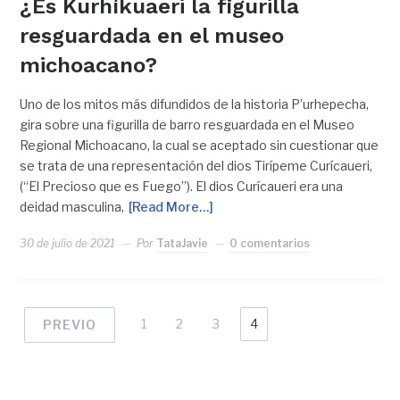
¿Es Kurhíkuaeri la figurilla
resguardada en el museo
michoacano?
Uno de los mitos más difundidos de la historia P’urhepecha,
gira sobre una figurilla de barro resguardada en el Museo
Regional Michoacano, la cual se aceptado sin cuestionar que
se trata de una representación del dios Tirípeme Curícaueri,
(“El Precioso que es Fuego”). El dios Curícaueri era una
deidad masculina,
[Read More…]
30 de julio de 2021
Por
TataJavie
0 comentarios
1
2
3
4
PREVIO