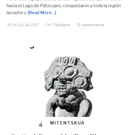
hacia el Lago de Pátzcuaro, conquistaron a toda la región
lacustre y
[Read More…]
30 de julio de 2021
Por
TataJavie
0 comentarios
MITENTSKUA