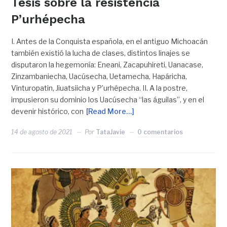
Tesis sobre la resistencia
P’urhépecha
I. Antes de la Conquista española, en el antiguo Michoacán
también existió la lucha de clases, distintos linajes se
disputaron la hegemonía: Eneani, Zacapuhireti, Uanacase,
Zinzambaniecha, Uacúsecha, Uetamecha, Hapáricha,
Vinturopatin, Jiuatsiicha y P’urhépecha. II. A la postre,
impusieron su dominio los Uacúsecha “las águilas”, y en el
devenir histórico, con
[Read More…]
14 de agosto de 2021
Por
TataJavie
0 comentarios