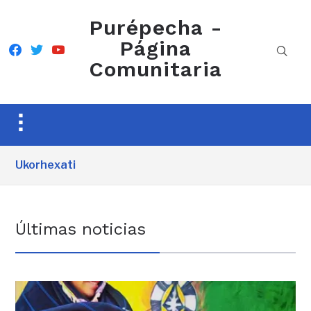
Purépecha -
Página
facebook
twitter
youtube
Comunitaria
Toggle
sidebar
&
Ukorhexati
navigation
Últimas noticias