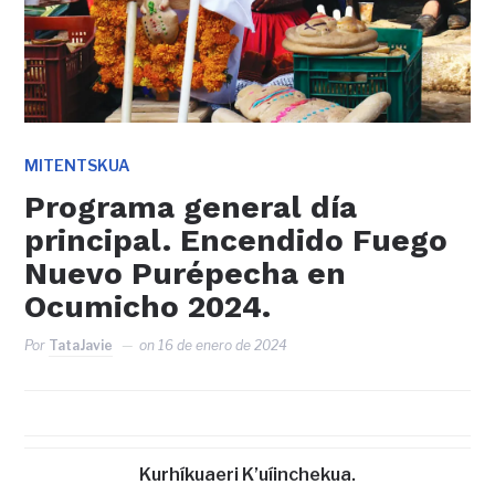
MITENTSKUA
Programa general día
principal. Encendido Fuego
Nuevo Purépecha en
Ocumicho 2024.
Por
TataJavie
on
16 de enero de 2024
Kurhíkuaeri K’uíinchekua.