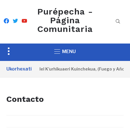
Purépecha -
Página
facebook
twitter
youtube
Comunitaria
Toggle
MENU
sidebar
&
Ukorhexati
Cartel oficial del K’urhíkuaeri Kuinchekua, (Fuego y Año N
navigation
Contacto