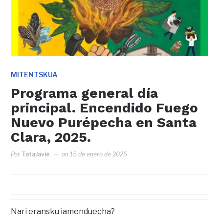
MITENTSKUA
Programa general día
principal. Encendido Fuego
Nuevo Purépecha en Santa
Clara, 2025.
Por
TataJavie
on
15 de enero de 2025
Nari eransku iamenduecha?