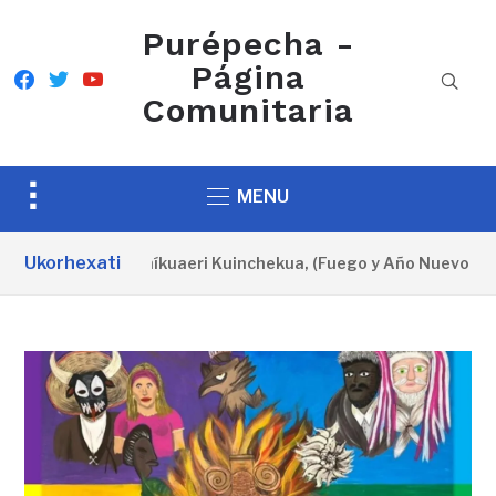
Purépecha -
Página
facebook
twitter
youtube
Comunitaria
Toggle
MENU
sidebar
&
Ukorhexati
l oficial del K’urhíkuaeri Kuinchekua, (Fuego y Año Nuevo P’ur
navigation