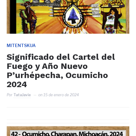
MITENTSKUA
Significado del Cartel del
Fuego y Año Nuevo
P’urhépecha, Ocumicho
2024
Por
TataJavie
on
15 de enero de 2024