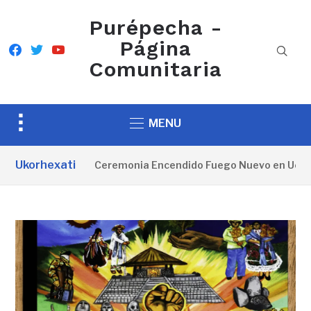
Purépecha -
Página
facebook
twitter
youtube
Comunitaria
Toggle
MENU
sidebar
&
Ukorhexati
Ceremonia Encendido Fuego Nuevo en Ueámuo
navigation