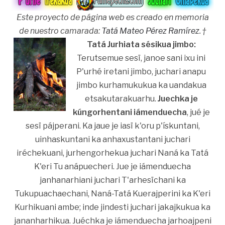
Este proyecto de página web es creado en memoria
de nuestro camarada:
Tatá Mateo Pérez Ramírez
. †
Tatá Jurhiata sésikua jimbo:
Terutsemue sesï, janoe sani ixu ini
P'urhé iretani jimbo, juchari anapu
jimbo kurhamukukua ka uandakua
etsakutarakuarhu.
Juechka je
kúngorhentani iámenduecha
, jué je
sesï pájperani. Ka jaue je iasï k'oru p'ískuntani,
uinhaskuntani ka anhaxustantani juchari
iréchekuani, jurhengorhekua juchari Naná ka Tatá
K'eri Tu anápuecheri. Jue je iámenduecha
janhanarhiani juchari T'arhesïchani ka
Tukupuachaechani, Naná-Tatá Kuerajperini ka K'eri
Kurhikuani ambe; inde jindesti juchari jakajkukua ka
jananharhikua. Juéchka je iámenduecha jarhoajpeni