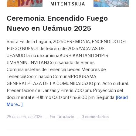
MITENTSKUA
Ceremonia Encendido Fuego
Nuevo en Ueámuo 2025
Santa Fe de la Laguna, 2025CEREMONIA, ENCENDIDO DEL
FUEGO NUEVO1 de febrero de 2025.YACATAS DE
UEAMUOTamu uexurhini iaKURHIKANTANI CH’IPIRI
JIMBANINI.INVITAN:Comisariado de Bienes
ComunalesJefes de TenenciaJueces Menores de
TenenciaCoordinación ComunalPROGRAMA
GENERALPLAZA DE LA COMUNIDAD5:00 pm. Acto cultural.
Presentación de Danzas y Pireris.7:00 pm. Proyección del
documental el «Ultimo Caltzontzin».8:00 pm. Segunda
[Read
More…]
28 de enero de 2025
Por
TataJavie
0 comentarios