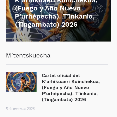
K’urhíkuaeri Kuinchekua,
(Fuego y Año Nuevo
P’urhépecha). T’inkanio,
(Tingambato) 2026
Mitentskuecha
Cartel oficial del
K’urhíkuaeri Kuinchekua,
(Fuego y Año Nuevo
P’urhépecha). T’inkanio,
(Tingambato) 2026
5 de enero de 2026