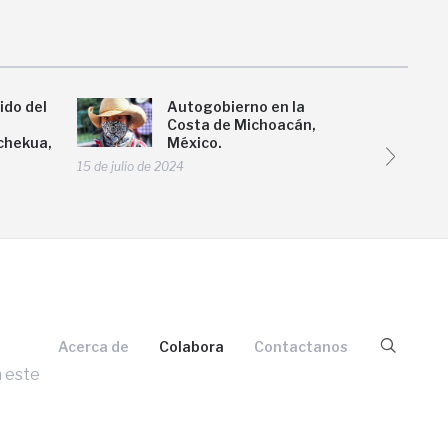
ido del
Autogobierno en la
Costa de Michoacán,
nchekua,
México.
15 de julio de 2024
4 de marzo d
Acerca de
Colabora
Contactanos
n este