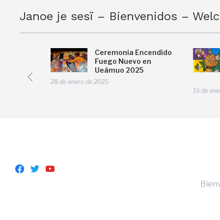
Janoe je sesï – Bienvenidos – Wel
 del
Ceremonia Encendido
Kuinchekua,
Fuego Nuevo en
 Nuevo
Ueámuo 2025
 T’inkanio,
28 de enero de 2025
) 2026
15 de en
facebook
twitter
youtube
Bienv