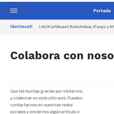
Portada
Toggle
sidebar
Ukorhexati
Cartel oficial del K’urhíkuaeri Kuinchekua, (Fuego y Añ
&
navigation
Colabora con noso
Que tal muchas gracias por visitarnos
y colaborar en este sitio web. Pueden
contactarnos en nuestras redes
sociales y enviarnos algún artículo o