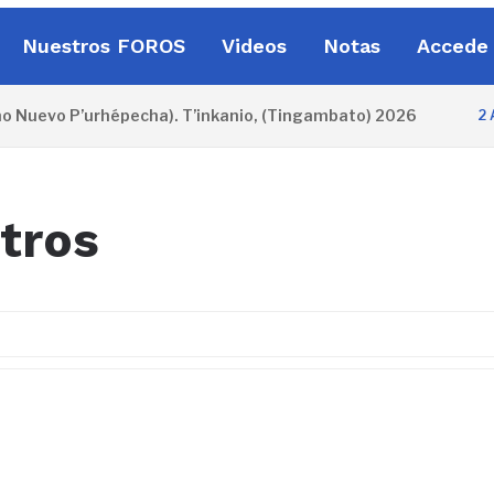
Nuestros FOROS
Videos
Notas
Accede 
o Nuevo P’urhépecha). T’inkanio, (Tingambato) 2026
2 AÑ
tros