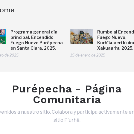
come
Programa general día
Rumbo al Encend
principal. Encendido
Fuego Nuevo,
Fuego Nuevo Purépecha
Kurhíkuaeri k’ui
en Santa Clara, 2025.
Xakuaarhu 2025.
ero de 2025
15 de enero de 2025
Purépecha - Página
Comunitaria
enidos a nuestro sitio. Colabora y participa activamente e
sitio P'urhé.