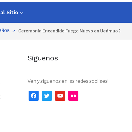
al Sitio
Ceremonia Encendido Fuego Nuevo en Ueámuo 2025
OS -->
Síguenos
Ven y síguenos en las redes socilaes!
facebook
twitter
youtube
flickr