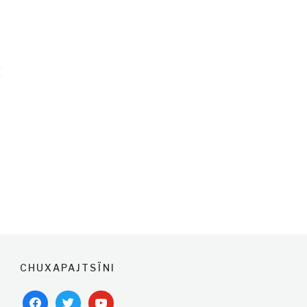
CHUXAPAJTSÏNI
facebook
twitter
youtube