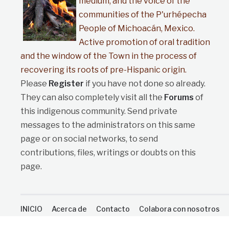
medium, and the voice of the
communities of the P'urhépecha
People of Michoacán, Mexico.
Active promotion of oral tradition
and the window of the Town in the process of
recovering its roots of pre-Hispanic origin.
Please
Register
if you have not done so already.
They can also completely visit all the
Forums
of
this indigenous community. Send private
messages to the administrators on this same
page or on social networks, to send
contributions, files, writings or doubts on this
page.
INICIO
Acerca de
Contacto
Colabora con nosotros
Copyright - Derechos reservados 2008 © 2022 Purépecha - 