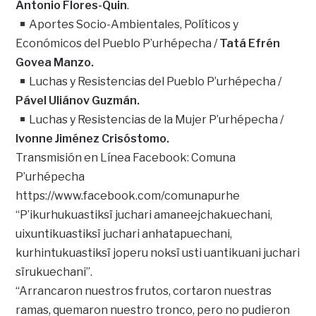
Antonio Flores-Quin
.
Aportes Socio-Ambientales, Políticos y
Económicos del Pueblo P’urhépecha /
Tatá Efrén
Govea Manzo.
Luchas y Resistencias del Pueblo P’urhépecha /
Pável Uliánov Guzmán.
Luchas y Resistencias de la Mujer P’urhépecha /
Ivonne Jiménez Crisóstomo.
Transmisión en Línea Facebook: Comuna
P’urhépecha
https://www.facebook.com/comunapurhe
“P’ikurhukuastiksï juchari amaneejchakuechani,
uixuntikuastiksï juchari anhatapuechani,
kurhintukuastiksï joperu noksï usti uantikuani juchari
sïrukuechani”.
“Arrancaron nuestros frutos, cortaron nuestras
ramas, quemaron nuestro tronco, pero no pudieron