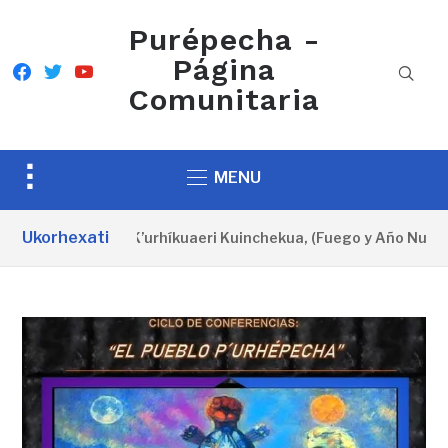
Purépecha -
Página
facebook
twitter
youtube
Comunitaria
Toggle
MENU
sidebar
&
Ukorhexati
rtel oficial del K’urhíkuaeri Kuinchekua, (Fuego y Año Nuevo P
navigation