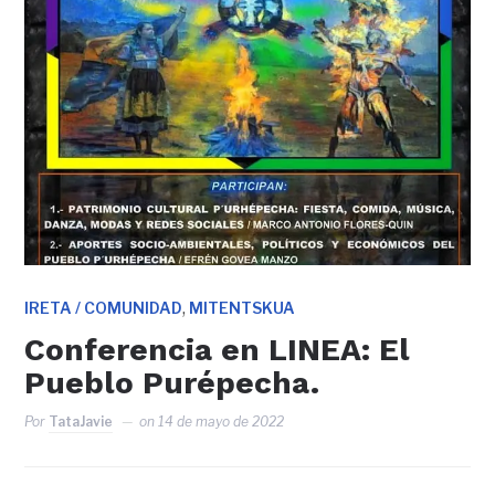
,
IRETA / COMUNIDAD
MITENTSKUA
Conferencia en LINEA: El
Pueblo Purépecha.
Por
TataJavie
on
14 de mayo de 2022