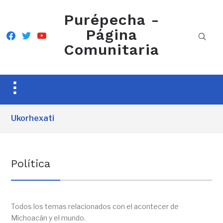
Purépecha -
Página
facebook
twitter
youtube
Comunitaria
Toggle
sidebar
&
Ukorhexati
navigation
Política
Todos los temas relacionados con el acontecer de
Michoacán y el mundo.