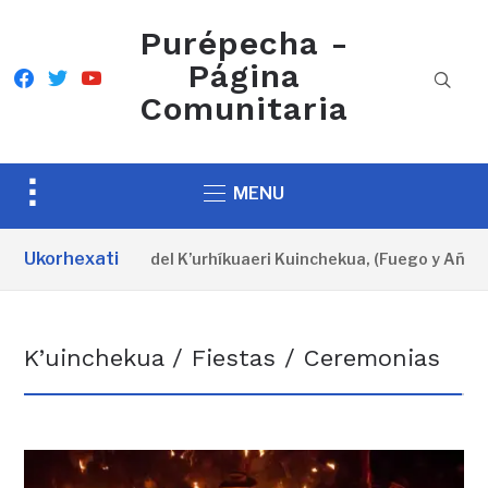
Purépecha -
Página
facebook
twitter
youtube
Comunitaria
Toggle
MENU
sidebar
&
Ukorhexati
Cartel oficial del K’urhíkuaeri Kuinchekua, (Fuego y Año N
navigation
K’uinchekua / Fiestas / Ceremonias