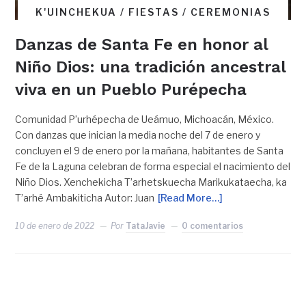
K'UINCHEKUA / FIESTAS / CEREMONIAS
Danzas de Santa Fe en honor al
Niño Dios: una tradición ancestral
viva en un Pueblo Purépecha
Comunidad P’urhépecha de Ueámuo, Michoacán, México.
Con danzas que inician la media noche del 7 de enero y
concluyen el 9 de enero por la mañana, habitantes de Santa
Fe de la Laguna celebran de forma especial el nacimiento del
Niño Dios. Xenchekicha T’arhetskuecha Marikukataecha, ka
T’arhé Ambakiticha Autor: Juan
[Read More…]
10 de enero de 2022
Por
TataJavie
0 comentarios