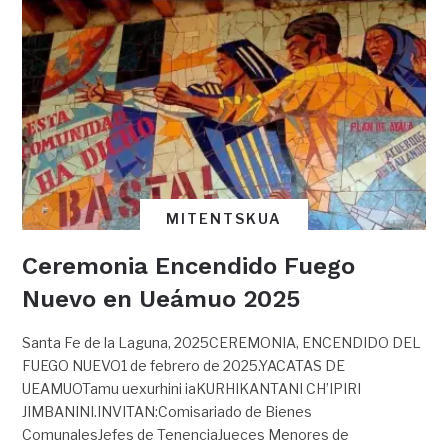
MITENTSKUA
Ceremonia Encendido Fuego
Nuevo en Ueámuo 2025
Santa Fe de la Laguna, 2025CEREMONIA, ENCENDIDO DEL
FUEGO NUEVO1 de febrero de 2025.YACATAS DE
UEAMUOTamu uexurhini iaKURHIKANTANI CH’IPIRI
JIMBANINI.INVITAN:Comisariado de Bienes
ComunalesJefes de TenenciaJueces Menores de