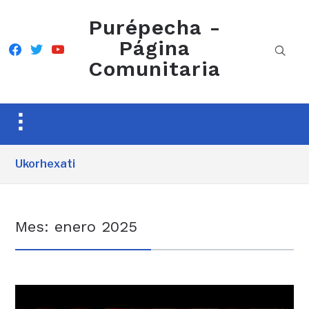
Purépecha -
Página
facebook
twitter
youtube
Comunitaria
Toggle
sidebar
&
Ukorhexati
navigation
Mes:
enero 2025