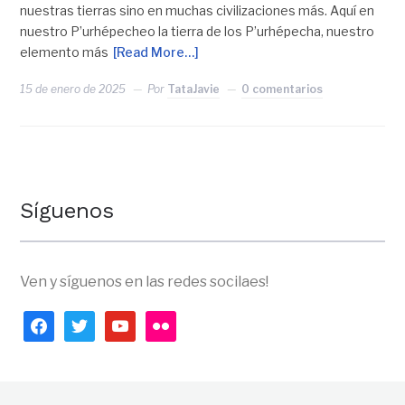
nuestras tierras sino en muchas civilizaciones más. Aquí en
nuestro P’urhépecheo la tierra de los P’urhépecha, nuestro
elemento más
[Read More…]
15 de enero de 2025
Por
TataJavie
0 comentarios
Síguenos
Ven y síguenos en las redes socilaes!
facebook
twitter
youtube
flickr