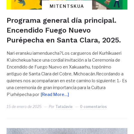
MITENTSKUA
Programa general día principal.
Encendido Fuego Nuevo
Purépecha en Santa Clara, 2025.
Nari eransku iamenduecha?Los cargueros del Kurhíkuaeri
K’uinchekua hace una cordial invitación a la Ceremonia de
Encendido de Fuego Nuevo en Xakuaarhu, topónimo
antiguo de Santa Clara del Cobre, Michoacán.Recordando a
quienes nos acompañaran en este camino lo siguiente: 1.- Es
una ceremonia de gran importancia para la Cultura
P’urhépecha por
[Read More…]
15 de enero de 2025
Por
TataJavie
0 comentarios