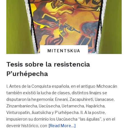
MITENTSKUA
Tesis sobre la resistencia
P’urhépecha
I. Antes de la Conquista española, en el antiguo Michoacán
también existió la lucha de clases, distintos linajes se
disputaron la hegemonía: Eneani, Zacapuhireti, Uanacase,
Zinzambaniecha, Uacúsecha, Uetamecha, Hapáricha,
Vinturopatin, Jiuatsiicha y P’urhépecha. II. A la postre,
impusieron su dominio los Uacúsecha “las águilas”, y en el
devenir histórico, con
[Read More…]