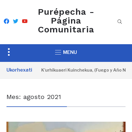
Purépecha -
Página
facebook
twitter
youtube
Comunitaria
Toggle
MENU
sidebar
&
Ukorhexati
Cartel oficial del K’urhíkuaeri Kuinchekua, (Fuego y Año Nuevo
navigation
Mes:
agosto 2021