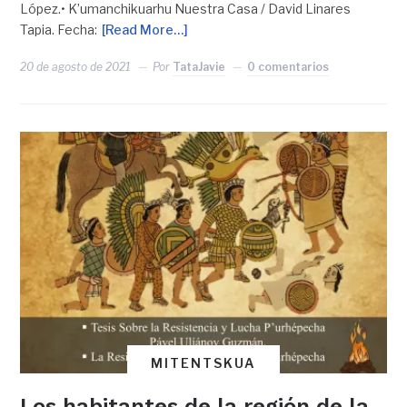
López.• K’umanchikuarhu Nuestra Casa / David Linares
Tapia. Fecha:
[Read More…]
20 de agosto de 2021
Por
TataJavie
0 comentarios
MITENTSKUA
Los habitantes de la región de la