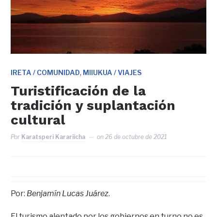
,
IRETA / COMUNIDAD
MIIUKUA / VIAJES
Turistificación de la
tradición y suplantación
cultural
Por
Karatsperi Karariicha
on
26 de octubre de 2021
Por:
Benjamín Lucas Juárez
.
El turismo alentado por los gobiernos en turno no es