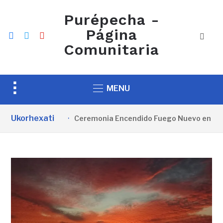
Purépecha -
Página
facebook
twitter
youtube
Comunitaria
Toggle
MENU
sidebar
&
Ukorhexati
Ceremonia Encendido Fuego Nuevo en Ueámu
navigation