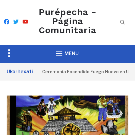
Purépecha -
Página
facebook
twitter
youtube
Comunitaria
Toggle
MENU
sidebar
&
Ukorhexati
Ceremonia Encendido Fuego Nuevo en Ueámuo
navigation