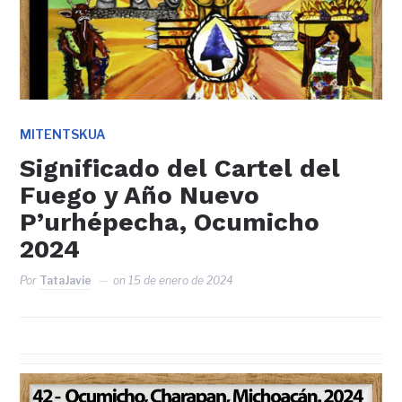
MITENTSKUA
Significado del Cartel del
Fuego y Año Nuevo
P’urhépecha, Ocumicho
2024
Por
TataJavie
on
15 de enero de 2024