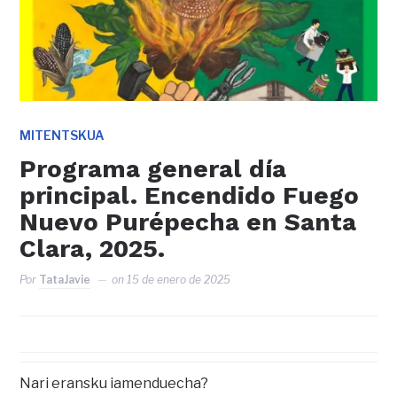
MITENTSKUA
Programa general día
principal. Encendido Fuego
Nuevo Purépecha en Santa
Clara, 2025.
Por
TataJavie
on
15 de enero de 2025
Nari eransku iamenduecha?