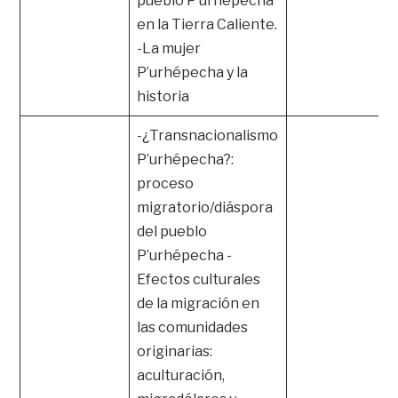
pueblo P’urhépecha
en la Tierra Caliente.
-La mujer
P’urhépecha y la
historia
-¿Transnacionalismo
P’urhépecha?:
proceso
migratorio/diáspora
del pueblo
P’urhépecha -
Efectos culturales
de la migración en
las comunidades
originarias:
aculturación,