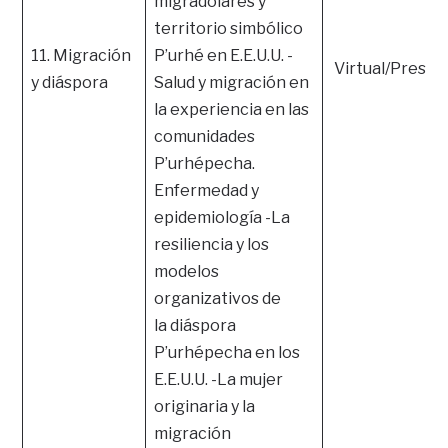
migradólares y
territorio simbólico
11. Migración
P’urhé en E.E.U.U. -
Virtual/Presen
y diáspora
Salud y migración en
la experiencia en las
comunidades
P’urhépecha.
Enfermedad y
epidemiología -La
resiliencia y los
modelos
organizativos de
la diáspora
P’urhépecha en los
E.E.U.U. -La mujer
originaria y la
migración