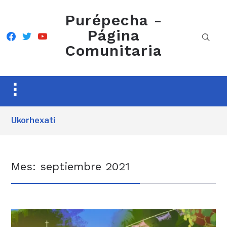
Purépecha -
Página
facebook
twitter
youtube
Comunitaria
Toggle
sidebar
&
Ukorhexati
navigation
Mes:
septiembre 2021