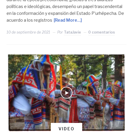
políticas e ideológicas, desempeño un papel trascendental
en la conformación y expansión del Estado P’urhépecha. De
acuerdo a los registros
[Read More…]
10 de septiembre de 2021
Por
TataJavie
0 comentarios
VIDEO