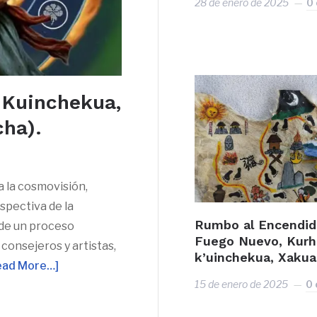
28 de enero de 2025
0
i Kuinchekua,
cha).
 la cosmovisión,
spectiva de la
Rumbo al Encendid
 de un proceso
Fuego Nuevo, Kurh
consejeros y artistas,
k’uinchekua, Xakua
ead More…]
15 de enero de 2025
0 