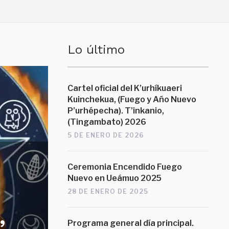
Lo último
Cartel oficial del K’urhíkuaeri
Kuinchekua, (Fuego y Año Nuevo
P’urhépecha). T’inkanio,
(Tingambato) 2026
5 DE ENERO DE 2026
Ceremonia Encendido Fuego
Nuevo en Ueámuo 2025
28 DE ENERO DE 2025
,
MITENTSKUA
Programa general día principal.