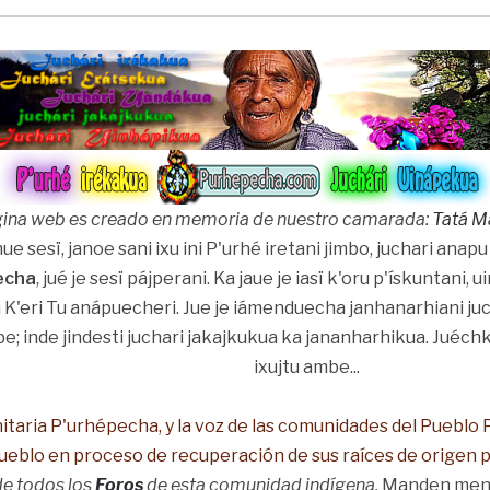
gina web es creado en memoria de nuestro camarada:
Tatá M
e sesï, janoe sani ixu ini P'urhé iretani jimbo, juchari a
echa
, jué je sesï pájperani. Ka jaue je iasï k'oru p'ískuntan
 K'eri Tu anápuecheri. Jue je iámenduecha janhanarhiani j
be; inde jindesti juchari jakajkukua ka jananharhikua. Juéch
ixujtu ambe...
taria P'urhépecha, y la voz de las comunidades del Pueblo
 Pueblo en proceso de recuperación de sus raíces de origen 
de todos los
Foros
de esta comunidad indígena.
Manden mensa