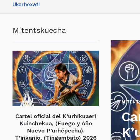
Ukorhexati
&
navigation
Mitentskuecha
MITENT
Car
Cartel oficial del K’urhíkuaeri
Kuinchekua, (Fuego y Año
K’
Nuevo P’urhépecha).
T’inkanio, (Tingambato) 2026