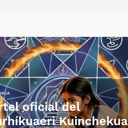
SKUA
tel oficial del
urhíkuaeri Kuinchekua