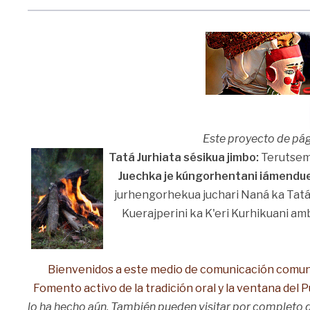
Este proyecto de pá
Tatá Jurhiata sésikua jimbo:
Terutsemu
Juechka je kúngorhentani iámendu
jurhengorhekua juchari Naná ka Tatá
Kuerajperini ka K'eri Kurhikuani am
Bienvenidos a este medio de comunicación comuni
Fomento activo de la tradición oral y la ventana del
lo ha hecho aún. También pueden visitar por completo 