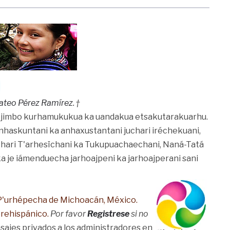
ateo Pérez Ramírez
. †
napu jimbo kurhamukukua ka uandakua etsakutarakuarhu.
i, uinhaskuntani ka anhaxustantani juchari iréchekuani,
uchari T'arhesïchani ka Tukupuachaechani, Naná-Tatá
ka je iámenduecha jarhoajpeni ka jarhoajperani sani
 P'urhépecha de Michoacán, México.
prehispánico.
Por favor
Registrese
si no
jes privados a los administradores en