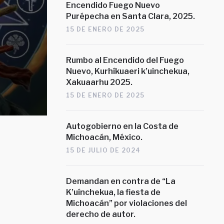
Encendido Fuego Nuevo
Ceremonia Enc
Purépecha en Santa Clara, 2025.
15 DE ENERO DE 2025
Fuego Nuevo 
2025
Rumbo al Encendido del Fuego
Nuevo, Kurhíkuaeri k’uinchekua,
Xakuaarhu 2025.
15 DE ENERO DE 2025
Autogobierno en la Costa de
Michoacán, México.
15 DE JULIO DE 2024
Demandan en contra de “La
K’uínchekua, la fiesta de
Michoacán” por violaciones del
derecho de autor.