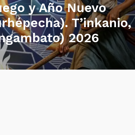
uego y Año Nuevo
urhépecha). T’inkanio,
ingambato) 2026